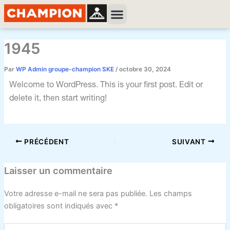
Aller
Navigation
Menu
au
des
contenu
articles
1945
Par
WP Admin groupe-champion SKE
/
octobre 30, 2024
Welcome to WordPress. This is your first post. Edit or
delete it, then start writing!
PRÉCÉDENT
SUIVANT
Laisser un commentaire
Votre adresse e-mail ne sera pas publiée.
Les champs
obligatoires sont indiqués avec
*
Écrivez